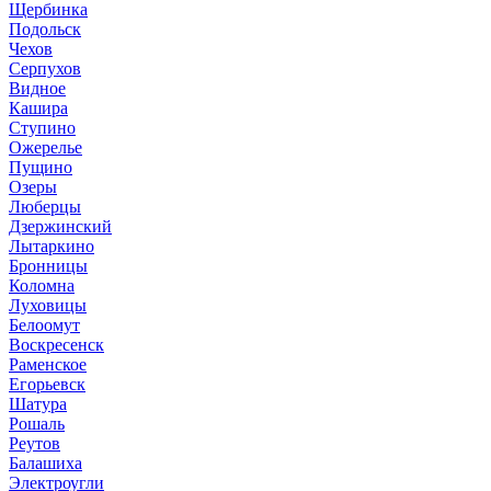
Щербинка
Подольск
Чехов
Серпухов
Видное
Кашира
Ступино
Ожерелье
Пущино
Озеры
Люберцы
Дзержинский
Лытаркино
Бронницы
Коломна
Луховицы
Белоомут
Воскресенск
Раменское
Егорьевск
Шатура
Рошаль
Реутов
Балашиха
Электроугли