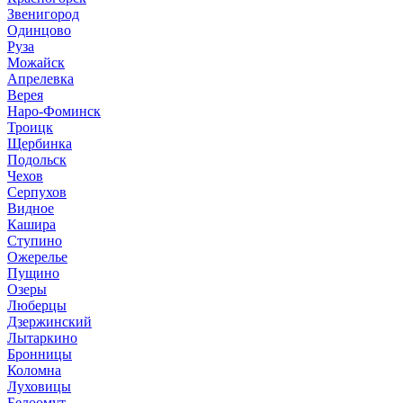
Звенигород
Одинцово
Руза
Можайск
Апрелевка
Верея
Наро-Фоминск
Троицк
Щербинка
Подольск
Чехов
Серпухов
Видное
Кашира
Ступино
Ожерелье
Пущино
Озеры
Люберцы
Дзержинский
Лытаркино
Бронницы
Коломна
Луховицы
Белоомут